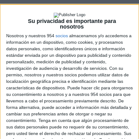
Su privacidad es importante para
nosotros
Los 10 momentos que encumbraron a
Nosotros y nuestros 954
socios
almacenamos y/o accedemos a
Harley Davidson
información en un dispositivo, como cookies, y procesamos
datos personales, como identificadores únicos e información
Cultura motera
,
Harley Davidson
,
Marcas de Motos
estándar enviada por un dispositivo para publicidad y contenido
A finales del siglo XIX, el Este de los Estados Unidos
personalizado, medición de publicidad y contenido,
había conseguido un notable desarrollo...
investigación de audiencia y desarrollo de servicios.
Con su
permiso, nosotros y nuestros socios podemos utilizar datos de
LEER MÁS
localización geográfica precisa e identificación mediante las
características de dispositivos. Puede hacer clic para otorgarnos
su consentimiento a nosotros y a nuestros 954 socios para que
llevemos a cabo el procesamiento previamente descrito. De
forma alternativa, puede acceder a información más detallada y
cambiar sus preferencias antes de otorgar o negar su
consentimiento.
Tenga en cuenta que algún procesamiento de
sus datos personales puede no requerir de su consentimiento,
pero usted tiene el derecho de rechazar tal procesamiento. Sus