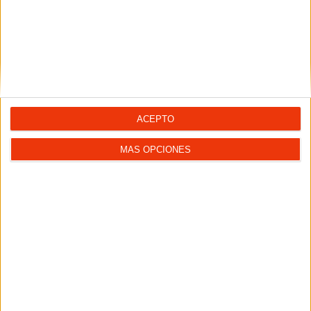
Comienza la cuenta atrás para el final de este extraño
verano, por lo que queremos que lo...
LEER MÁS
ACEPTO
MÁS OPCIONES
10 Récords difíciles de creer, imaginar y
superar sobre dos ruedas
Cultura motera
1. Récord de velocidad sobre una moto Está claro que a
Kenan Sofuoglu le gustan los retos y esta...
LEER MÁS