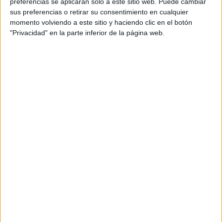
preferencias se aplicarán solo a este sitio web. Puede cambiar
sus preferencias o retirar su consentimiento en cualquier
momento volviendo a este sitio y haciendo clic en el botón
"Privacidad" en la parte inferior de la página web.
Guarda tu carnet de conducir en el móvil:
¿Has descargado ya Mi DGT?
Consejos Legales
,
Cultura motera
Hace algunos meses la DGT decidió lanzar la App
gratuita ‘Mi DGT’. Ahora, de manera...
LEER MÁS
Vive la montaña rusa, ¡en moto!
Cultura motera