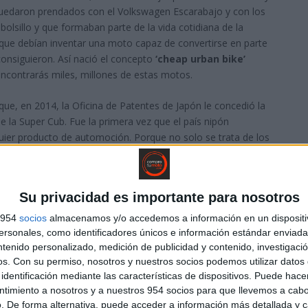
Quedaron prendados con el Volkswagen Escarabajo y con los
bolsillo y que formaban parte de la vida cotidiana de la
 que debían inventar una moto capaz de convertirse en parte
 consiguieron. Así nació el concepto
‘cheap urban bike’
, encontrarás miles, millones de estas motos.
ue, en 2014, la Oficina de Patentes de Japón le concedió la
 la Super Cub. Fue la primera vez que el país nipón
uier producto de automoción. Porque no solo se trata de los
rmó la movilidad en las ciudades gracias a las réplicas que
CUB.
Su privacidad es importante para nosotros
s 954
socios
almacenamos y/o accedemos a información en un dispositi
sonales, como identificadores únicos e información estándar enviada 
ntenido personalizado, medición de publicidad y contenido, investigaci
os.
Con su permiso, nosotros y nuestros socios podemos utilizar datos 
identificación mediante las características de dispositivos. Puede hacer
ntimiento a nosotros y a nuestros 954 socios para que llevemos a cab
. De forma alternativa, puede acceder a información más detallada y 