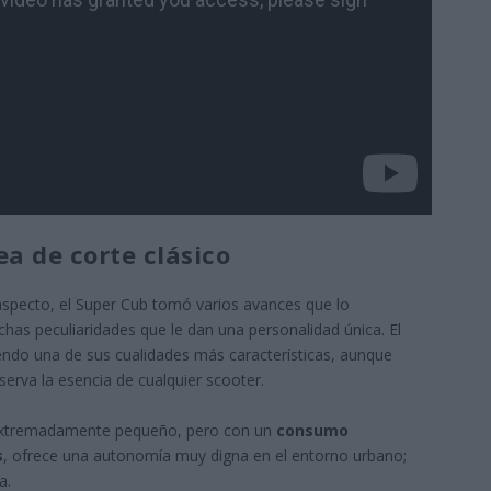
ea de corte clásico
aspecto, el Super Cub tomó varios avances que lo
chas peculiaridades que le dan una personalidad única. El
endo una de sus cualidades más características, aunque
erva la esencia de cualquier scooter.
r extremadamente pequeño, pero con un
consumo
s
, ofrece una autonomía muy digna en el entorno urbano;
a.