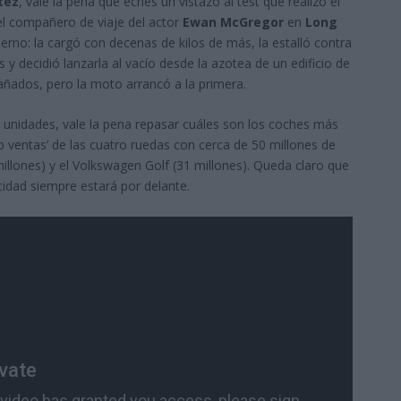
tez
, vale la pena que eches un vistazo al test que realizó el
el compañero de viaje del actor
Ewan McGregor
en
Long
fierno: la cargó con decenas de kilos de más, la estalló contra
y decidió lanzarla al vacío desde la azotea de un edificio de
ñados, pero la moto arrancó a la primera.
 unidades, vale la pena repasar cuáles son los coches más
top ventas’ de las cuatro ruedas con cerca de 50 millones de
millones) y el Volkswagen Golf (31 millones). Queda claro que
icidad siempre estará por delante.