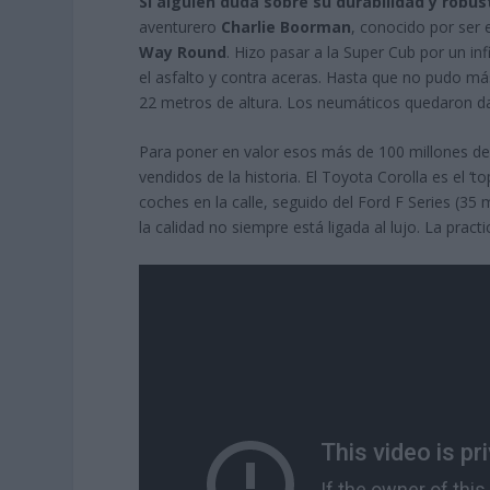
Si alguien duda sobre su durabilidad y robus
aventurero
Charlie Boorman
, conocido por ser 
Way Round
. Hizo pasar a la Super Cub por un in
el asfalto y contra aceras. Hasta que no pudo más 
22 metros de altura. Los neumáticos quedaron da
Para poner en valor esos más de 100 millones de
vendidos de la historia. El Toyota Corolla es el ‘
coches en la calle, seguido del Ford F Series (35 
la calidad no siempre está ligada al lujo. La pract