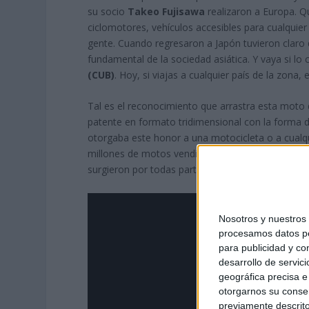
su socio
Takeo Fujisawa
realizaron a Europa. 
ciclomotores, vehículos accesibles para cualquier 
gente. Cuando regresaron a Japón tuvieron claro
fundamental de la sociedad asiática. Y vaya si lo
(CUB)
. Hoy, si viajas a cualquier país de la zona
Tal es el reconocimiento que arrastra esta moto q
patente en formato tridimensional con la forma de
otorgaba este honor a una motocicleta o a cualq
millones de motos vendidas, sino de cómo transfo
surgieron por todas partes siguiendo la filosofía 
Nosotros y nuestro
procesamos datos per
para publicidad y co
desarrollo de servici
geográfica precisa e 
otorgarnos su conse
previamente descrito