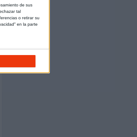
esamiento de sus
echazar tal
erencias o retirar su
vacidad" en la parte