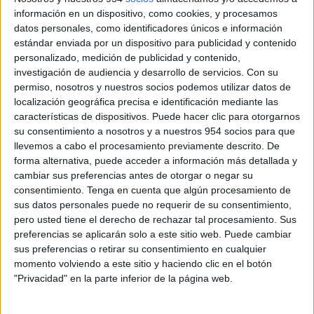
retirar la limitación y devolver la moto a su potencia
información en un dispositivo, como cookies, y procesamos
máxima cuando sea necesario.
datos personales, como identificadores únicos e información
estándar enviada por un dispositivo para publicidad y contenido
Con la última tecnología
personalizado, medición de publicidad y contenido,
investigación de audiencia y desarrollo de servicios.
Con su
permiso, nosotros y nuestros socios podemos utilizar datos de
La nueva Trident 660 viene equipada con la electrónica
localización geográfica precisa e identificación mediante las
más puntera, como los
modos de conducción Road
características de dispositivos. Puede hacer clic para otorgarnos
y Rain
que ajustan la respuesta del acelerador
su consentimiento a nosotros y a nuestros 954 socios para que
electrónico -ofrece una respuesta precisa e instantánea
llevemos a cabo el procesamiento previamente descrito. De
al puño-, y la configuración del
control de tracción
forma alternativa, puede acceder a información más detallada y
desconectable
que gestiona la potencia y el par
cambiar sus preferencias antes de otorgar o negar su
cuando el agarre no es el óptimo. Por supuesto, equipa
consentimiento.
Tenga en cuenta que algún procesamiento de
la última generación de
ABS de Triumph
que asiste al
sus datos personales puede no requerir de su consentimiento,
pero usted tiene el derecho de rechazar tal procesamiento. Sus
potente equipo de frenos firmado por Nissin.
preferencias se aplicarán solo a este sitio web. Puede cambiar
sus preferencias o retirar su consentimiento en cualquier
momento volviendo a este sitio y haciendo clic en el botón
"Privacidad" en la parte inferior de la página web.