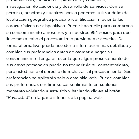
investigación de audiencia y desarrollo de servicios.
Con su
permiso, nosotros y nuestros socios podemos utilizar datos de
localización geográfica precisa e identificación mediante las
características de dispositivos. Puede hacer clic para otorgarnos
Los 5 mejores scooter para viajar
su consentimiento a nosotros y a nuestros 954 socios para que
BMW
,
Marcas de Motos
,
Motos Nuevas
,
Piaggio
,
Suzuki
,
SYM
,
llevemos a cabo el procesamiento previamente descrito. De
Yamaha
forma alternativa, puede acceder a información más detallada y
cambiar sus preferencias antes de otorgar o negar su
Antes de sacar punta al lápiz, nos gustaría empezar
consentimiento.
Tenga en cuenta que algún procesamiento de
señalando que este artículo ha estado...
sus datos personales puede no requerir de su consentimiento,
pero usted tiene el derecho de rechazar tal procesamiento. Sus
LEER MÁS
preferencias se aplicarán solo a este sitio web. Puede cambiar
sus preferencias o retirar su consentimiento en cualquier
momento volviendo a este sitio y haciendo clic en el botón
"Privacidad" en la parte inferior de la página web.