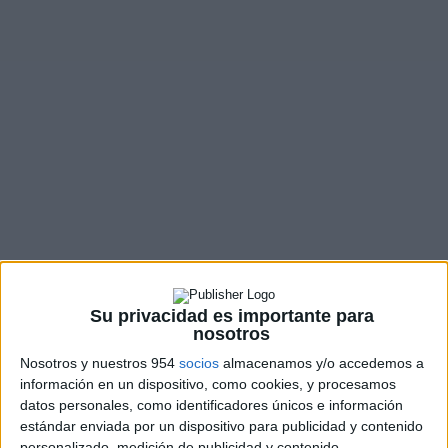
Los 7 mejores scooters de media
cilindrada
Honda
,
KYMCO
,
Marcas de Motos
,
Piaggio
,
SYM
,
Vespa
,
Yamaha
Con la llegada de los nuevos modelos de Honda, el
Forza 350 y el SH350i, el segmento de los...
LEER MÁS
Su privacidad es importante para
nosotros
Nosotros y nuestros 954
socios
almacenamos y/o accedemos a
información en un dispositivo, como cookies, y procesamos
datos personales, como identificadores únicos e información
estándar enviada por un dispositivo para publicidad y contenido
personalizado, medición de publicidad y contenido,