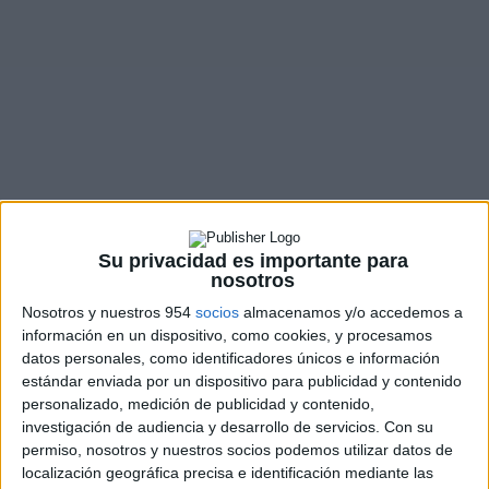
Los 7 mejores scooters de media
cilindrada
Honda
,
KYMCO
,
Marcas de Motos
,
Piaggio
,
SYM
,
Vespa
,
Yamaha
Con la llegada de los nuevos modelos de Honda, el
Forza 350 y el SH350i, el segmento de los...
LEER MÁS
Su privacidad es importante para
nosotros
Nosotros y nuestros 954
socios
almacenamos y/o accedemos a
información en un dispositivo, como cookies, y procesamos
datos personales, como identificadores únicos e información
estándar enviada por un dispositivo para publicidad y contenido
personalizado, medición de publicidad y contenido,
investigación de audiencia y desarrollo de servicios.
Con su
permiso, nosotros y nuestros socios podemos utilizar datos de
localización geográfica precisa e identificación mediante las