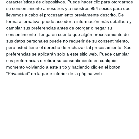
características de dispositivos. Puede hacer clic para otorgarnos
su consentimiento a nosotros y a nuestros 954 socios para que
llevemos a cabo el procesamiento previamente descrito. De
forma alternativa, puede acceder a información más detallada y
Los 5 mejores scooter para viajar
cambiar sus preferencias antes de otorgar o negar su
consentimiento.
Tenga en cuenta que algún procesamiento de
BMW
,
Marcas de Motos
,
Motos Nuevas
,
Piaggio
,
Suzuki
,
SYM
,
sus datos personales puede no requerir de su consentimiento,
Yamaha
pero usted tiene el derecho de rechazar tal procesamiento. Sus
Antes de sacar punta al lápiz, nos gustaría empezar
preferencias se aplicarán solo a este sitio web. Puede cambiar
señalando que este artículo ha estado...
sus preferencias o retirar su consentimiento en cualquier
momento volviendo a este sitio y haciendo clic en el botón
"Privacidad" en la parte inferior de la página web.
LEER MÁS