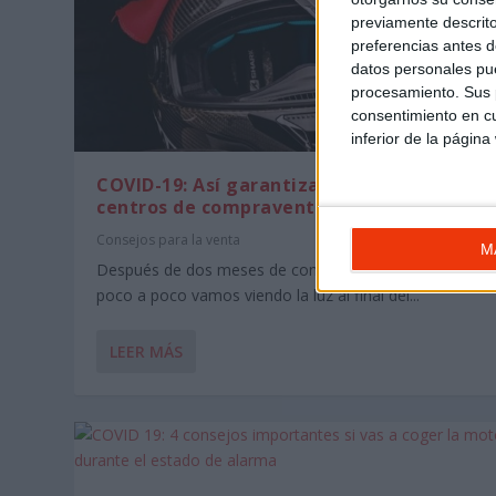
previamente descrito
preferencias antes d
datos personales pue
procesamiento. Sus p
consentimiento en cu
inferior de la página
COVID-19: Así garantizan tu seguridad los
centros de compraventa de motos
Consejos para la venta
M
Después de dos meses de confinamiento parece que
poco a poco vamos viendo la luz al final del...
LEER MÁS