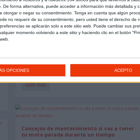
. De forma alternativa, puede acceder a información más detallada y 
e otorgar o negar su consentimiento.
Tenga en cuenta que algún proc
de no requerir de su consentimiento, pero usted tiene el derecho de r
referencias se aplicarán solo a este sitio web. Puede cambiar sus pref
alquier momento volviendo a este sitio y haciendo clic en el botón "Pri
Consejos para poner la moto a punto
 web.
después del confinamiento
Consejos de Mantenimiento
Después de siete semanas de confinamiento parece
que los motoristas comenzamos a ver la luz al...
ÁS OPCIONES
ACEPTO
LEER MÁS
Consejos de mantenimiento si vas a tener
tu moto parada durante un tiempo