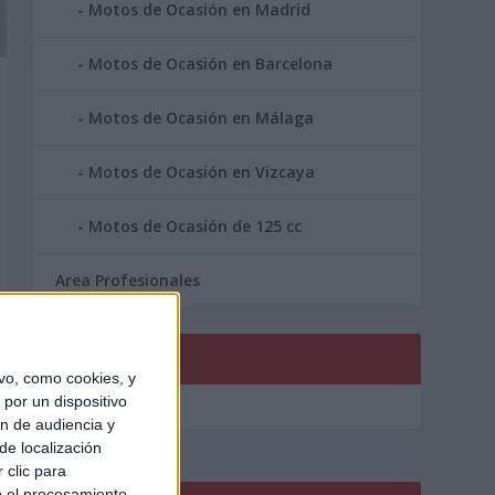
Motos de Ocasión en Madrid
Motos de Ocasión en Barcelona
Motos de Ocasión en Málaga
Motos de Ocasión en Vizcaya
Motos de Ocasión de 125 cc
Area Profesionales
PUBLICIDAD
vo, como cookies, y
por un dispositivo
ón de audiencia y
de localización
 clic para
o el procesamiento