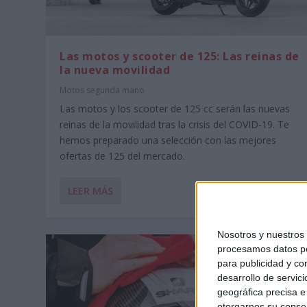
Las motos y scooter de 125: Las reinas de
la nueva movilidad
Motos segunda mano
Las motos y los scooter de 125 cc serán las nuevas
reinas de la movilidad tras la crisis del COVID-19. Te
hemos preparado una selección con las mejores
ofertas de 125 del mercado.
LEER MÁS
Nosotros y nuestro
procesamos datos per
para publicidad y co
desarrollo de servici
geográfica precisa e 
otorgarnos su conse