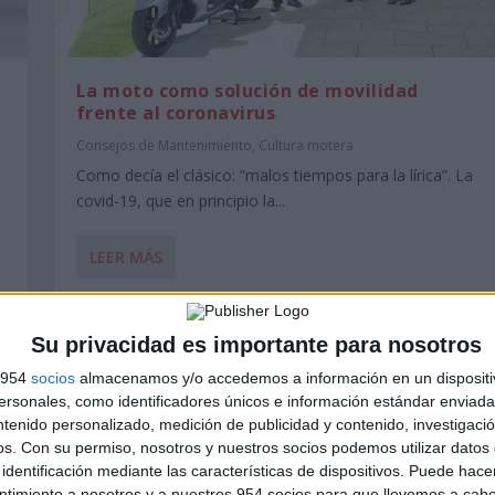
La moto como solución de movilidad
frente al coronavirus
Consejos de Mantenimiento
,
Cultura motera
Como decía el clásico: “malos tiempos para la lírica”. La
covid-19, que en principio la...
LEER MÁS
Su privacidad es importante para nosotros
s 954
socios
almacenamos y/o accedemos a información en un dispositi
sonales, como identificadores únicos e información estándar enviada 
ntenido personalizado, medición de publicidad y contenido, investigaci
os.
Con su permiso, nosotros y nuestros socios podemos utilizar datos 
identificación mediante las características de dispositivos. Puede hacer
ntimiento a nosotros y a nuestros 954 socios para que llevemos a cab