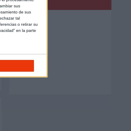
PUBLICIDAD
cambiar sus
esamiento de sus
echazar tal
erencias o retirar su
vacidad" en la parte