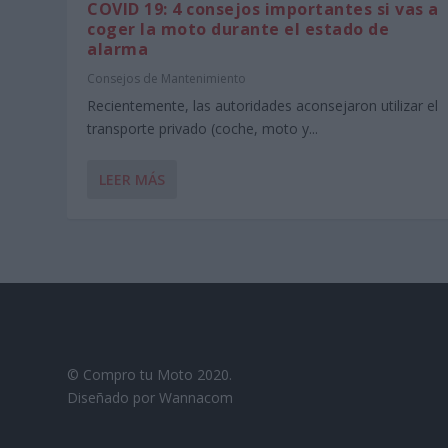
COVID 19: 4 consejos importantes si vas a
coger la moto durante el estado de
alarma
Consejos de Mantenimiento
Recientemente, las autoridades aconsejaron utilizar el
transporte privado (coche, moto y...
LEER MÁS
© Compro tu Moto 2020.
Diseñado por Wannacom