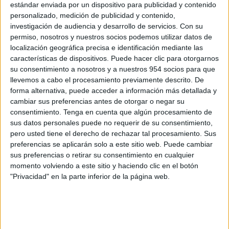
estándar enviada por un dispositivo para publicidad y contenido
contrario te lo denegarán. También debes demostrar
personalizado, medición de publicidad y contenido,
capacidad de endeudamiento
y
solvencia
investigación de audiencia y desarrollo de servicios.
Con su
financiera
, por lo que normalmente te pedirán las
permiso, nosotros y nuestros socios podemos utilizar datos de
últimas nóminas o una declaración de IVA si eres
localización geográfica precisa e identificación mediante las
autónomo. Por último, comprueba si te exigen la
características de dispositivos. Puede hacer clic para otorgarnos
contratación de algún otro producto para poder pedir el
su consentimiento a nosotros y a nuestros 954 socios para que
préstamo (seguros de vida, etc.).
llevemos a cabo el procesamiento previamente descrito. De
forma alternativa, puede acceder a información más detallada y
cambiar sus preferencias antes de otorgar o negar su
consentimiento.
Tenga en cuenta que algún procesamiento de
Tipos de prestamos
sus datos personales puede no requerir de su consentimiento,
pero usted tiene el derecho de rechazar tal procesamiento. Sus
preferencias se aplicarán solo a este sitio web. Puede cambiar
Podemos hablar de tres prestamos financieros que
sus preferencias o retirar su consentimiento en cualquier
ofrecen las diferentes entidades financieras:
momento volviendo a este sitio y haciendo clic en el botón
"Privacidad" en la parte inferior de la página web.
Préstamo personal,
crédito para el consumo
. Lo
ofrecen las entidades financieras.
Financiación específica para vehículos
(puede
diseñarse en forma de leasing, pagos de cuotas +