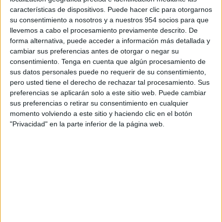
características de dispositivos. Puede hacer clic para otorgarnos
su consentimiento a nosotros y a nuestros 954 socios para que
llevemos a cabo el procesamiento previamente descrito. De
forma alternativa, puede acceder a información más detallada y
Consejos para poner la moto a punto
cambiar sus preferencias antes de otorgar o negar su
después del confinamiento
consentimiento.
Tenga en cuenta que algún procesamiento de
Consejos de Mantenimiento
sus datos personales puede no requerir de su consentimiento,
pero usted tiene el derecho de rechazar tal procesamiento. Sus
Después de siete semanas de confinamiento parece
preferencias se aplicarán solo a este sitio web. Puede cambiar
que los motoristas comenzamos a ver la luz al...
sus preferencias o retirar su consentimiento en cualquier
momento volviendo a este sitio y haciendo clic en el botón
LEER MÁS
"Privacidad" en la parte inferior de la página web.