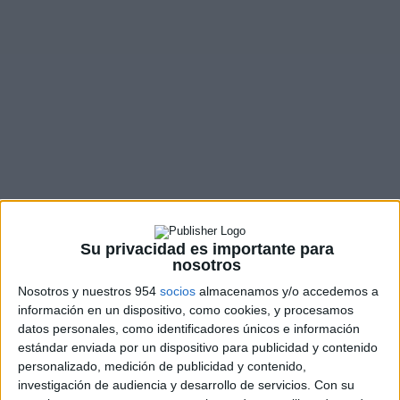
10 consejos para comprar una moto de
segunda mano
Consejos Legales
,
Consejos para la venta
Recientemente te hablábamos de la importancia de las
motos para la movilidad en las ciudades tras...
LEER MÁS
Su privacidad es importante para
nosotros
Nosotros y nuestros 954
socios
almacenamos y/o accedemos a
información en un dispositivo, como cookies, y procesamos
datos personales, como identificadores únicos e información
estándar enviada por un dispositivo para publicidad y contenido
personalizado, medición de publicidad y contenido,
investigación de audiencia y desarrollo de servicios.
Con su