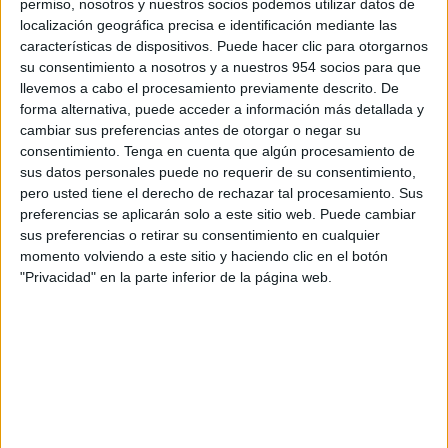
permiso, nosotros y nuestros socios podemos utilizar datos de
localización geográfica precisa e identificación mediante las
características de dispositivos. Puede hacer clic para otorgarnos
su consentimiento a nosotros y a nuestros 954 socios para que
llevemos a cabo el procesamiento previamente descrito. De
Factores a tener en cuenta antes de
forma alternativa, puede acceder a información más detallada y
financiar una moto
cambiar sus preferencias antes de otorgar o negar su
Consejos Legales
,
Motos Nuevas
,
Motos segunda mano
consentimiento.
Tenga en cuenta que algún procesamiento de
Si has llegado hasta aquí es muy probable que estés
sus datos personales puede no requerir de su consentimiento,
pensando en adquirir una nueva moto en las...
pero usted tiene el derecho de rechazar tal procesamiento. Sus
preferencias se aplicarán solo a este sitio web. Puede cambiar
sus preferencias o retirar su consentimiento en cualquier
LEER MÁS
momento volviendo a este sitio y haciendo clic en el botón
"Privacidad" en la parte inferior de la página web.