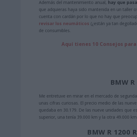
Además del mantenimiento anual,
hay que pasar
que adquieras haya sido mantenida en un taller of
cuenta con cardán por lo que no hay que preocup
revisar los neumáticos
(¿están ya tan degollados
de consumibles.
Aquí tienes 10 Consejos par
BMW R 1
Me entretuve en mirar en el mercado de segund
unas cifras curiosas. El precio medio de las nue
quedaba en 30.179. De las nueve unidades que e
superior, una tenía 39.000 km y la otra 49.000 km
BMW R 1200 R: