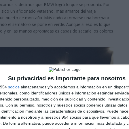
ivocamos si decimos que BMW logró lo que se proponía. Por
a sido un aficionado veterano, más amante del viaje
or un puerto de montaña. Más dado a tomarse una horchata
uando el semáforo se pone en verde. Aunque si eso es lo que
o y en las manos apropiadas es capaz de sacarle los colores
Su privacidad es importante para nosotros
s 954
socios
almacenamos y/o accedemos a información en un dispositi
sonales, como identificadores únicos e información estándar enviada 
ntenido personalizado, medición de publicidad y contenido, investigaci
os.
Con su permiso, nosotros y nuestros socios podemos utilizar datos 
identificación mediante las características de dispositivos. Puede hacer
ntimiento a nosotros y a nuestros 954 socios para que llevemos a cab
. De forma alternativa, puede acceder a información más detallada y 