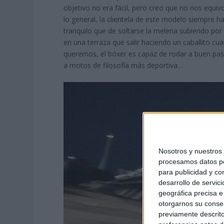
objetivo no era fácil, pero creo que no nos equ
lo general, la clientela de este modelo siempre h
tranquilo que de soltarse la melena subiendo p
en una terraza que salir haciendo un caballito c
queremos, el bóxer es capaz de rodar a buen pas
a motos de filosofía más deportiva…
Nosotros y nuestro
procesamos datos per
para publicidad y co
desarrollo de servici
geográfica precisa e 
otorgarnos su conse
previamente descrito