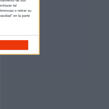
esamiento de sus
echazar tal
erencias o retirar su
vacidad" en la parte