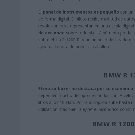
El
panel de instrumentos es pequeño
con un v
de forma digital. El piloto recibe multitud de dat
revoluciones se representan en una escala digital 
de accionar
, sobre todo si está húmedo por la l
sobre él. La R 1200 R tiene un peso declarado de 
ayuda a la hora de poner el caballete.
BMW R 1
El motor bóxer no destaca por su economía 
dependen mucho del tipo de conducción. A velocid
litros a los 100 km. Por la autopista sube hasta 
utilización más bien “alegre” el bicilíndrico consum
BMW R 1200