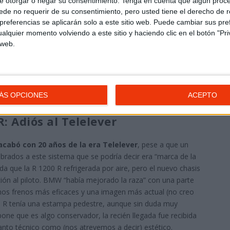
e otorgar o negar su consentimiento.
Tenga en cuenta que algún proc
de no requerir de su consentimiento, pero usted tiene el derecho de r
referencias se aplicarán solo a este sitio web. Puede cambiar sus pref
alquier momento volviendo a este sitio y haciendo clic en el botón "Pri
 web.
ÁS OPCIONES
ACEPTO
: Adiós al Telelever
acabó con 20 años de la era Telelever
, pese a que un
ados a este sistema que se podría decir era “marca de la
da que la R 1200 R refrigerada por aire, pero el nuevo chasis
ión al piloto. BMW “había mejorado la raza” con una parte
os frenos más eficaces y una imagen más actual (no creo
00 R tenía una estampa pedestre, aunque sin duda muy
one que es algo conservador, la recién llegada fue recibida
tanto técnico como (nos atrevemos a decir) estético.