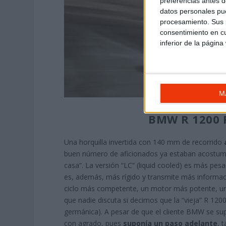
preferencias antes d
datos personales pue
procesamiento. Sus p
consentimiento en cu
inferior de la página
M
BMW R 1200 R
Una horquilla invertida con 140 mm de recorrido
buen número de aficionados ya estaban acostumbr
casa”. La versión “LC” (liquid cooled) es más pesa
es, además, más rígido y transmite más informac
ciclo más competente, un motor más potente, un
que nadie discuta si decimos que la “vieja” R 12
germánica). A pesar de que el cliente BMW se sup
con agrado, pues
suponía un paso adelante
, 