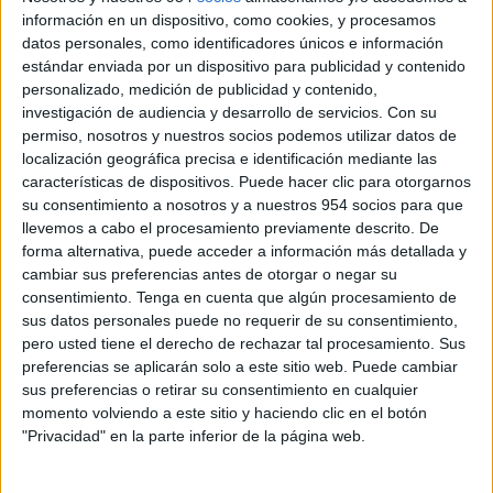
competitivo. Por eso cuenta con unos frenos que
información en un dispositivo, como cookies, y procesamos
datos personales, como identificadores únicos e información
prescinden de la pinza de anclaje radial o una horquilla
estándar enviada por un dispositivo para publicidad y contenido
delantera convencional, no regulable, en lugar de una
personalizado, medición de publicidad y contenido,
invertida.
investigación de audiencia y desarrollo de servicios.
Con su
permiso, nosotros y nuestros socios podemos utilizar datos de
localización geográfica precisa e identificación mediante las
características de dispositivos. Puede hacer clic para otorgarnos
su consentimiento a nosotros y a nuestros 954 socios para que
llevemos a cabo el procesamiento previamente descrito. De
forma alternativa, puede acceder a información más detallada y
cambiar sus preferencias antes de otorgar o negar su
consentimiento.
Tenga en cuenta que algún procesamiento de
sus datos personales puede no requerir de su consentimiento,
pero usted tiene el derecho de rechazar tal procesamiento. Sus
preferencias se aplicarán solo a este sitio web. Puede cambiar
sus preferencias o retirar su consentimiento en cualquier
momento volviendo a este sitio y haciendo clic en el botón
"Privacidad" en la parte inferior de la página web.
En 2019, como al resto de modelos R nineT, se le
incluye de serie la luz de freno dinámica y una nueva