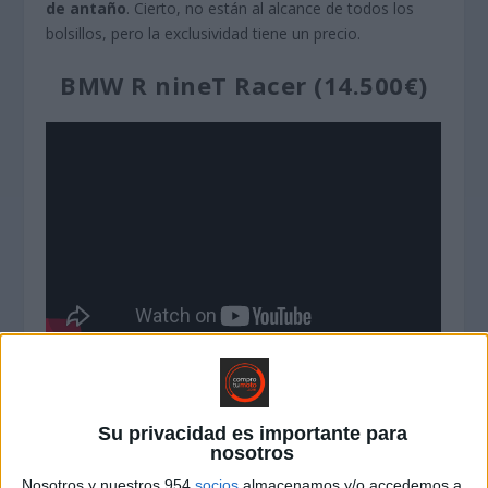
de antaño
. Cierto, no están al alcance de todos los
bolsillos, pero la exclusividad tiene un precio.
BMW R nineT Racer (14.500€)
La R nineT Racer es la versión café racer de corte
deportivo de la gama Heritage de BMW.
Está basada
en la parte ciclo de la R nineT Scrambler,
pero
Su privacidad es importante para
nosotros
cuenta con unos componentes menos sofisticados que
la R nineT para poder ofrecer un precio más
Nosotros y nuestros 954
socios
almacenamos y/o accedemos a