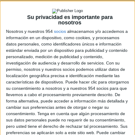
Su privacidad es importante para
nosotros
Los 5 mejores scooters de 125cc de gama
media
Nosotros y nuestros 954
socios
almacenamos y/o accedemos a
información en un dispositivo, como cookies, y procesamos
Consejos para la venta
,
Honda
,
Marcas de Motos
,
Motos
datos personales, como identificadores únicos e información
Nuevas
,
Motos segunda mano
,
Piaggio
,
SYM
,
Vespa
,
Yamaha
estándar enviada por un dispositivo para publicidad y contenido
En un anterior artículo, dijimos que la moto podría ser
personalizado, medición de publicidad y contenido,
una buena solución de movilidad frente al...
investigación de audiencia y desarrollo de servicios.
Con su
permiso, nosotros y nuestros socios podemos utilizar datos de
LEER MÁS
localización geográfica precisa e identificación mediante las
características de dispositivos. Puede hacer clic para otorgarnos
su consentimiento a nosotros y a nuestros 954 socios para que
llevemos a cabo el procesamiento previamente descrito. De
forma alternativa, puede acceder a información más detallada y
cambiar sus preferencias antes de otorgar o negar su
consentimiento.
Tenga en cuenta que algún procesamiento de
sus datos personales puede no requerir de su consentimiento,
pero usted tiene el derecho de rechazar tal procesamiento. Sus
ENCUENTRA TU MOTO
preferencias se aplicarán solo a este sitio web. Puede cambiar