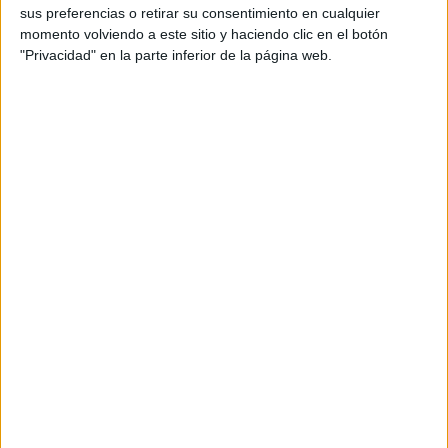
sus preferencias o retirar su consentimiento en cualquier
Motos de Ocasión
momento volviendo a este sitio y haciendo clic en el botón
"Privacidad" en la parte inferior de la página web.
Motos de Ocasión en Galicia
Motos de Ocasión en Madrid
Motos de Ocasión en Barcelona
Motos de Ocasión en Málaga
Motos de Ocasión en Vizcaya
Motos de Ocasión de 125 cc
Area Profesionales
PUBLICIDAD