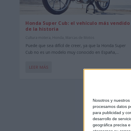
Honda Super Cub: el vehículo más vendido
de la historia
Cultura motera
,
Honda
,
Marcas de Motos
Puede que sea difícil de creer, ya que la Honda Super
Cub no es un modelo muy conocido en España,...
LEER MÁS
Nosotros y nuestro
procesamos datos per
para publicidad y co
desarrollo de servici
geográfica precisa e 