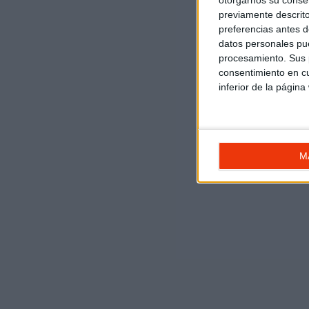
otorgarnos su conse
previamente descrito
preferencias antes d
datos personales pue
procesamiento. Sus p
consentimiento en cu
inferior de la página
M