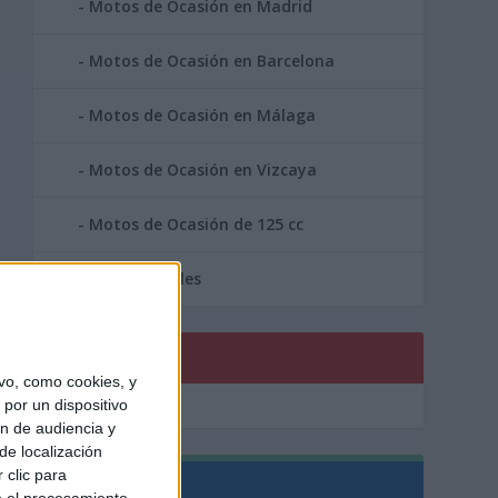
Motos de Ocasión en Madrid
Motos de Ocasión en Barcelona
Motos de Ocasión en Málaga
Motos de Ocasión en Vizcaya
Motos de Ocasión de 125 cc
Area Profesionales
PUBLICIDAD
vo, como cookies, y
por un dispositivo
ón de audiencia y
de localización
 clic para