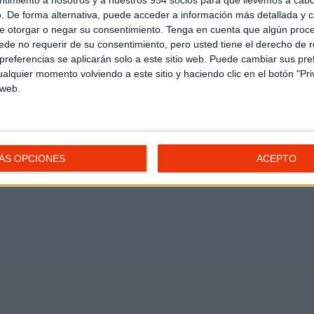
ntimiento a nosotros y a nuestros 954 socios para que llevemos a cab
. De forma alternativa, puede acceder a información más detallada y 
e otorgar o negar su consentimiento.
Tenga en cuenta que algún proc
de no requerir de su consentimiento, pero usted tiene el derecho de r
referencias se aplicarán solo a este sitio web. Puede cambiar sus pref
alquier momento volviendo a este sitio y haciendo clic en el botón "Pri
 web.
ÁS OPCIONES
ACEPTO