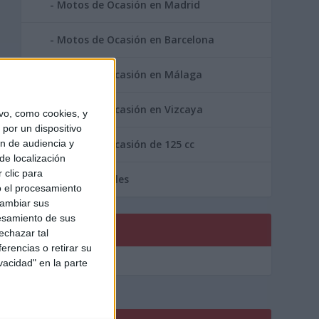
Motos de Ocasión en Madrid
Motos de Ocasión en Barcelona
Motos de Ocasión en Málaga
Motos de Ocasión en Vizcaya
vo, como cookies, y
por un dispositivo
ón de audiencia y
Motos de Ocasión de 125 cc
de localización
 clic para
Area Profesionales
o el procesamiento
cambiar sus
esamiento de sus
PUBLICIDAD
echazar tal
erencias o retirar su
vacidad" en la parte