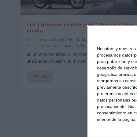
Los 5 mejores scooters de 125cc de gama
media
Consejos para la venta
,
Honda
,
Marcas de Motos
,
Motos
Nuevas
,
Motos segunda mano
,
Piaggio
,
SYM
,
Vespa
,
Yamaha
Nosotros y nuestro
En un anterior artículo, dijimos que la moto podría ser
procesamos datos per
una buena solución de movilidad frente al...
para publicidad y co
desarrollo de servici
geográfica precisa e 
LEER MÁS
otorgarnos su conse
previamente descrito
preferencias antes d
datos personales pue
procesamiento. Sus p
consentimiento en cu
inferior de la página