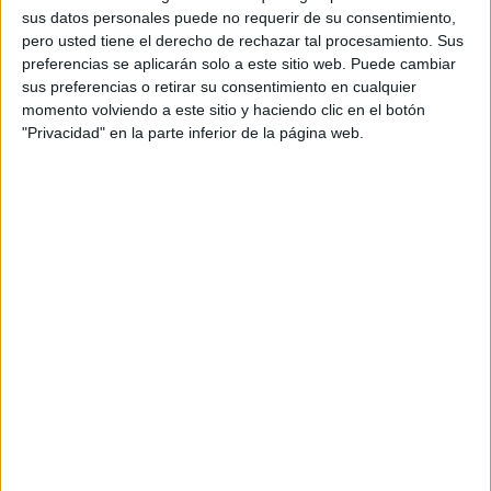
sus datos personales puede no requerir de su consentimiento,
pero usted tiene el derecho de rechazar tal procesamiento. Sus
preferencias se aplicarán solo a este sitio web. Puede cambiar
sus preferencias o retirar su consentimiento en cualquier
Los 5 mejores maxiscooters de 2020
momento volviendo a este sitio y haciendo clic en el botón
"Privacidad" en la parte inferior de la página web.
BMW
,
Honda
,
Marcas de Motos
,
Motos Nuevas
,
Suzuki
,
SYM
,
Yamaha
¿Buscas un scooter ideal para recorrer largos trayectos
y siempre con el máximo confort y...
LEER MÁS
ENCUENTRA TU MOTO