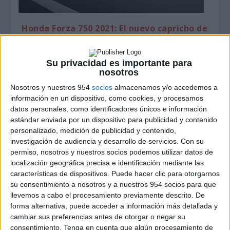
Honda Forza 750 2021: El nuevo capricho de
Honda
Honda
,
Marcas de Motos
,
Motos Nuevas
Su privacidad es importante para
Durante 20 años, la gama Forza de Honda ha tenido
nosotros
una gran presencia en Europa por ser un scooter...
Nosotros y nuestros 954
socios
almacenamos y/o accedemos a
información en un dispositivo, como cookies, y procesamos
LEER MÁS
datos personales, como identificadores únicos e información
estándar enviada por un dispositivo para publicidad y contenido
personalizado, medición de publicidad y contenido,
investigación de audiencia y desarrollo de servicios.
Con su
permiso, nosotros y nuestros socios podemos utilizar datos de
localización geográfica precisa e identificación mediante las
características de dispositivos. Puede hacer clic para otorgarnos
su consentimiento a nosotros y a nuestros 954 socios para que
llevemos a cabo el procesamiento previamente descrito. De
forma alternativa, puede acceder a información más detallada y
cambiar sus preferencias antes de otorgar o negar su
consentimiento.
Tenga en cuenta que algún procesamiento de