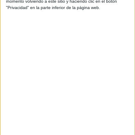
momento volviendo a este sitio y haciendo clic en el botón
Potencia: 10.3 Kw / 14 Cv
"Privacidad" en la parte inferior de la página web.
Tipo de carnet: A1
Etiqueta ecológica: C
Garantía: 12 meses
Revisada mecánicamente
Kilómetros: 29.609
Localidad: Madrid
Posibilidad de financiar hasta el 100%
Ver más motos en Madrid
Te enviamos tu moto a cualquier punto de España
Estoy interesado en esta