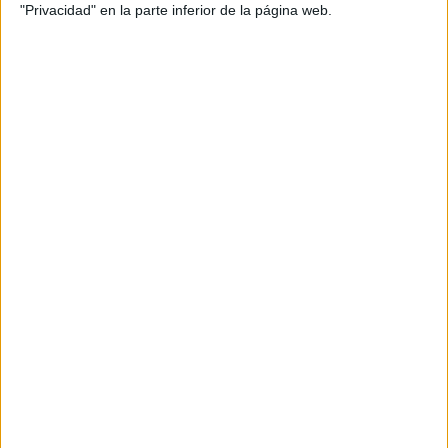
"Privacidad" en la parte inferior de la página web.
Garantía: 12 meses
Revisada mecánicamente
Kilómetros: 40.865
Provincia: Málaga
Posibilidad de financiar hasta el 100%
Más información: caballete.
Ver más motos en Málaga
Te enviamos tu moto a cualquier punto de España
Estoy interesado en esta
Honda CBR 600 F 2006