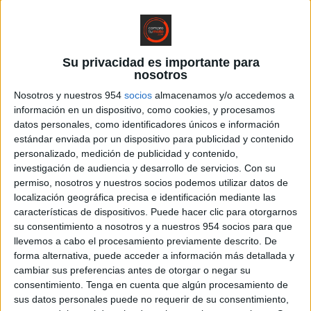
Las 7 mejores motos trail de media
cilindrada
Su privacidad es importante para
BMW
,
Honda
,
Kawasaki
,
KTM
,
Marcas de Motos
,
Motos Nuevas
,
nosotros
Suzuki
,
Triumph
,
Yamaha
Nosotros y nuestros 954
socios
almacenamos y/o accedemos a
De entre la extensa gama de motos trail que existen en
información en un dispositivo, como cookies, y procesamos
el mercado, probablemente los modelos de...
datos personales, como identificadores únicos e información
estándar enviada por un dispositivo para publicidad y contenido
personalizado, medición de publicidad y contenido,
LEER MÁS
investigación de audiencia y desarrollo de servicios.
Con su
permiso, nosotros y nuestros socios podemos utilizar datos de
localización geográfica precisa e identificación mediante las
características de dispositivos. Puede hacer clic para otorgarnos
su consentimiento a nosotros y a nuestros 954 socios para que
llevemos a cabo el procesamiento previamente descrito. De
forma alternativa, puede acceder a información más detallada y
cambiar sus preferencias antes de otorgar o negar su
ENCUENTRA TU MOTO
consentimiento.
Tenga en cuenta que algún procesamiento de
sus datos personales puede no requerir de su consentimiento,