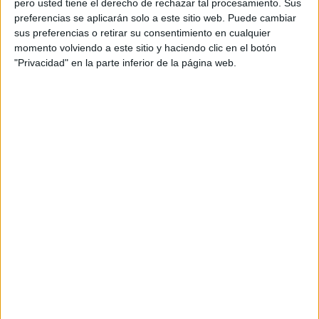
pero usted tiene el derecho de rechazar tal procesamiento. Sus
Motos de Ocasión
preferencias se aplicarán solo a este sitio web. Puede cambiar
sus preferencias o retirar su consentimiento en cualquier
Motos de Ocasión en Galicia
momento volviendo a este sitio y haciendo clic en el botón
"Privacidad" en la parte inferior de la página web.
Motos de Ocasión en Madrid
Motos de Ocasión en Barcelona
Motos de Ocasión en Málaga
Motos de Ocasión en Vizcaya
Motos de Ocasión de 125 cc
Area Profesionales
PUBLICIDAD