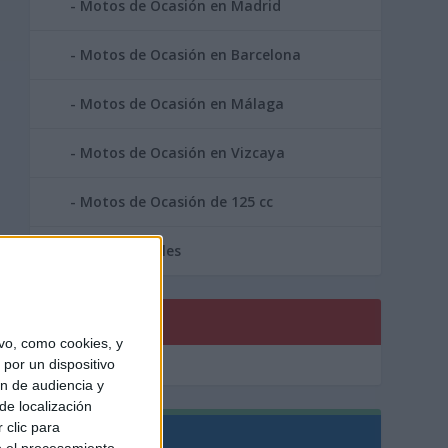
Motos de Ocasión en Madrid
Motos de Ocasión en Barcelona
Motos de Ocasión en Málaga
Motos de Ocasión en Vizcaya
Motos de Ocasión de 125 cc
Area Profesionales
PUBLICIDAD
vo, como cookies, y
por un dispositivo
ón de audiencia y
de localización
 clic para