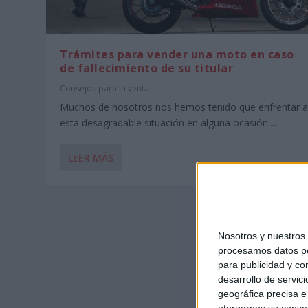
Trámites para vender una moto en caso
de fallecimiento de su titular
Consejos para la venta
Muchos de nosotros nos hemos tenido que enfrentar 
esta desagradable situación en alguna ocasión:...
LEER MÁS
Nosotros y nuestro
procesamos datos per
para publicidad y co
desarrollo de servici
geográfica precisa e 