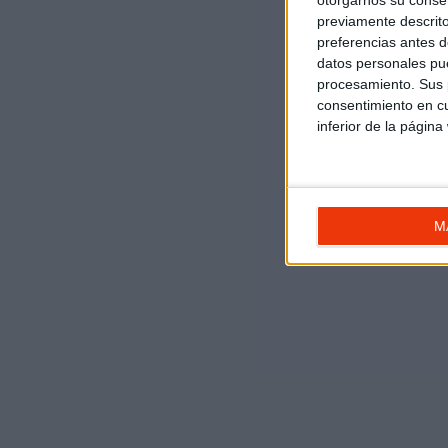
otorgarnos su conse
previamente descrito
preferencias antes d
datos personales pue
procesamiento. Sus p
consentimiento en cu
inferior de la página
M