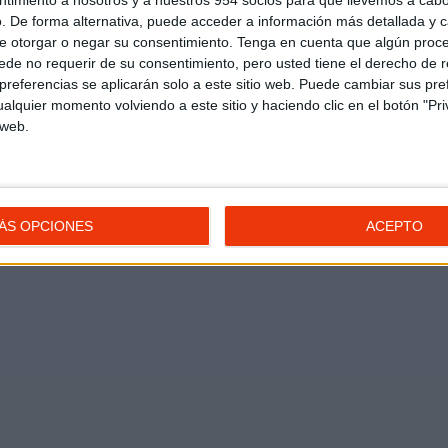
ntimiento a nosotros y a nuestros 954 socios para que llevemos a cab
. De forma alternativa, puede acceder a información más detallada y 
e otorgar o negar su consentimiento.
Tenga en cuenta que algún proc
de no requerir de su consentimiento, pero usted tiene el derecho de r
referencias se aplicarán solo a este sitio web. Puede cambiar sus pref
alquier momento volviendo a este sitio y haciendo clic en el botón "Pri
 web.
ÁS OPCIONES
ACEPTO