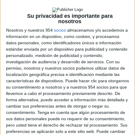
Su privacidad es importante para
Las 10 naked limitables más deseables
nosotros
para el carnet A2
Nosotros y nuestros 954
socios
almacenamos y/o accedemos a
Aprilia
,
BMW
,
Ducati
,
Honda
,
Husqvarna
,
Kawasaki
,
KTM
,
Marcas
información en un dispositivo, como cookies, y procesamos
de Motos
,
Motos Nuevas
,
Suzuki
,
Triumph
,
Yamaha
datos personales, como identificadores únicos e información
El segmento de las motos naked es uno de los más
estándar enviada por un dispositivo para publicidad y contenido
efervescentes del mercado. Su relación...
personalizado, medición de publicidad y contenido,
investigación de audiencia y desarrollo de servicios.
Con su
LEER MÁS
permiso, nosotros y nuestros socios podemos utilizar datos de
localización geográfica precisa e identificación mediante las
características de dispositivos. Puede hacer clic para otorgarnos
su consentimiento a nosotros y a nuestros 954 socios para que
llevemos a cabo el procesamiento previamente descrito. De
forma alternativa, puede acceder a información más detallada y
cambiar sus preferencias antes de otorgar o negar su
consentimiento.
Tenga en cuenta que algún procesamiento de
sus datos personales puede no requerir de su consentimiento,
ENCUENTRA TU MOTO
pero usted tiene el derecho de rechazar tal procesamiento. Sus
preferencias se aplicarán solo a este sitio web. Puede cambiar