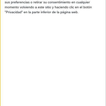
Motos de Ocasión
sus preferencias o retirar su consentimiento en cualquier
momento volviendo a este sitio y haciendo clic en el botón
"Privacidad" en la parte inferior de la página web.
Motos de Ocasión en Galicia
Motos de Ocasión en Madrid
Motos de Ocasión en Barcelona
Motos de Ocasión en Málaga
Motos de Ocasión en Vizcaya
Motos de Ocasión de 125 cc
Area Profesionales
PUBLICIDAD