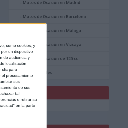
Motos de Ocasión en Madrid
Motos de Ocasión en Barcelona
Motos de Ocasión en Málaga
Motos de Ocasión en Vizcaya
vo, como cookies, y
por un dispositivo
ón de audiencia y
Motos de Ocasión de 125 cc
de localización
 clic para
Area Profesionales
o el procesamiento
cambiar sus
esamiento de sus
PUBLICIDAD
echazar tal
erencias o retirar su
vacidad" en la parte