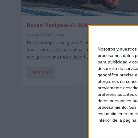
Ducati Panigale V2 2020
Ducati
,
Motos Nuevas
Ducati completa su gama Panigale con la versión de
Nosotros y nuestro
dos cilindros, más cercana al mundo de los humanos
procesamos datos per
que quieran una moto deportiva más lógica que la V4.
para publicidad y co
desarrollo de servici
LEER MÁS
geográfica precisa e 
otorgarnos su conse
previamente descrito
preferencias antes d
datos personales pue
procesamiento. Sus p
consentimiento en cu
inferior de la página