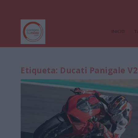
INICIO
T
Etiqueta:
Ducati Panigale V2